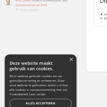
DN
Kris Lowet
maakte boekenplank aan
Domeinnamen en DNS
4 jaar geleden
Ge
Bi
×
Deze website maakt
gebruik van cookies.
Deze website gebruikt cookies om uw
gebruikerservaring te verbeteren. Door
onze website te gebruiken, stemt u in met
alle cookies in overeenstemming met ons
Cookiebeleid.
Lees verder
ALLES ACCEPTEREN