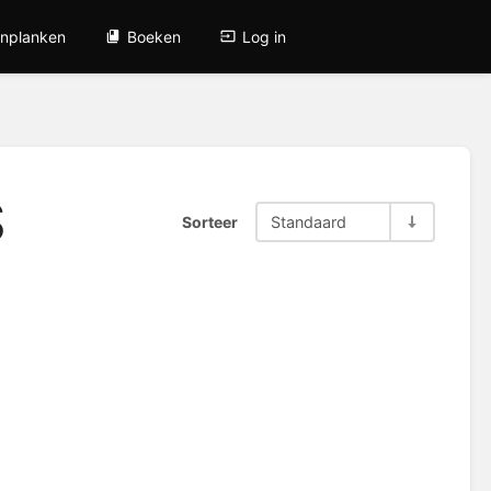
nplanken
Boeken
Log in
S
Sorteer
Standaard