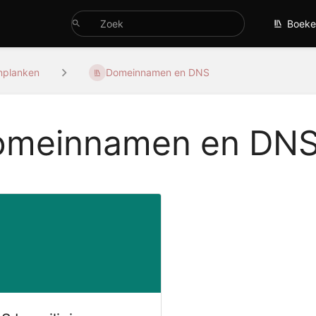
Boeke
nplanken
Domeinnamen en DNS
omeinnamen en DN