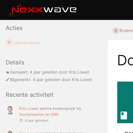
Acties
Boeke
Lijstweergave
D
Details
Gemaakt:
4 jaar geleden
door
Kris Lowet
Bijgewerkt:
4 jaar geleden
door
Kris Lowet
Recente activiteit
Kris Lowet
werkte boekenplank bij
Domeinnamen en DNS
4 jaar geleden